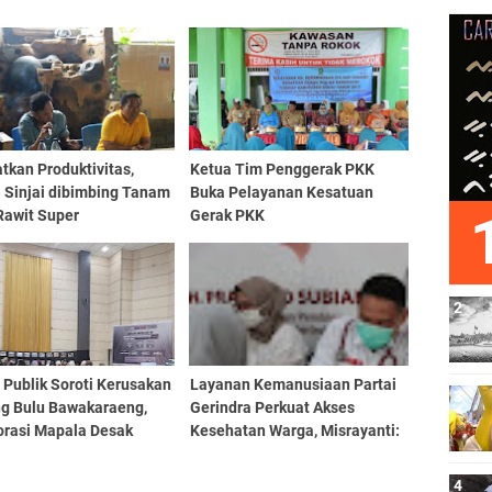
tkan Produktivitas,
Ketua Tim Penggerak PKK
 Sinjai dibimbing Tanam
Buka Pelayanan Kesatuan
Rawit Super
Gerak PKK
 Publik Soroti Kerusakan
Layanan Kemanusiaan Partai
g Bulu Bawakaraeng,
Gerindra Perkuat Akses
orasi Mapala Desak
Kesehatan Warga, Misrayanti:
ndungan Serius
Kami Selalu Dengarkan
Aspirasi