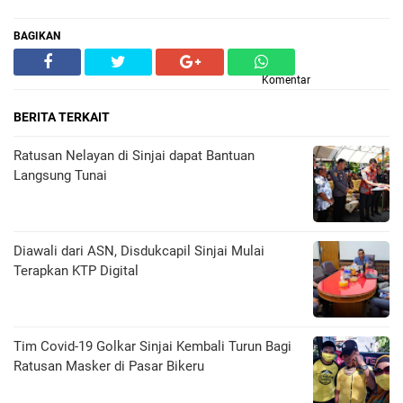
BAGIKAN
Komentar
BERITA TERKAIT
Ratusan Nelayan di Sinjai dapat Bantuan
Langsung Tunai
Diawali dari ASN, Disdukcapil Sinjai Mulai
Terapkan KTP Digital
Tim Covid-19 Golkar Sinjai Kembali Turun Bagi
Ratusan Masker di Pasar Bikeru