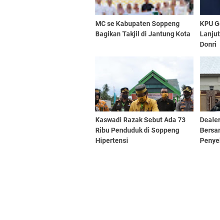
MC se Kabupaten Soppeng
KPU G
Bagikan Takjil di Jantung Kota
Lanjut
Donri
Kaswadi Razak Sebut Ada 73
Deale
Ribu Penduduk di Soppeng
Bersa
Hipertensi
Penye