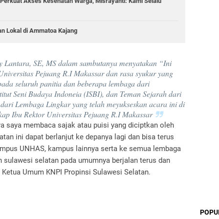
Perkuat Akses Kesehatan Warga, Misrayanti: Kami Selalu
an Lokal di Ammatoa Kajang
iaty Lantara, SE, MS dalam sambutanya menyatakan “Ini
Universitas Pejuang R.I Makassar dan rasa syukur yang
pada seluruh panitia dan beberapa lembaga dari
titut Seni Budaya Indoneia (ISBI), dan Teman Sejarah dari
dari Lembaga Lingkar yang telah meyukseskan acara ini di
ap Ibu Rektor Universitas Pejuang R.I Makassar
nya saya membaca sajak atau puisi yang diciptkan oleh
tan ini dapat berlanjut ke depanya lagi dan bisa terus
 kampus UNHAS, kampus lainnya serta ke semua lembaga
 sulawesi selatan pada umumnya berjalan terus dan
n Ketua Umum KNPI Propinsi Sulawesi Selatan.
POPU