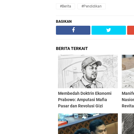
#Berita
#Pendidikan
BAGIKAN
BERITA TERKAIT
Membedah Doktrin Ekonomi
Manif
Prabowo: Amputasi Mafia
Nasion
Pasar dan Revolusi Gizi
Revita
Generasi Emas
Prabo