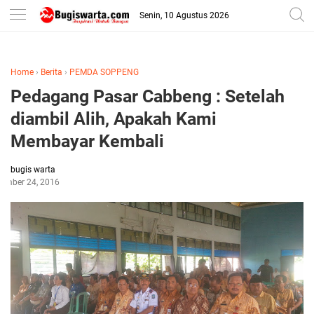
-->
Senin, 10 Agustus 2026
Home
›
Berita
›
PEMDA SOPPENG
Pedagang Pasar Cabbeng : Setelah
diambil Alih, Apakah Kami
Membayar Kembali
bugis warta
ember 24, 2016