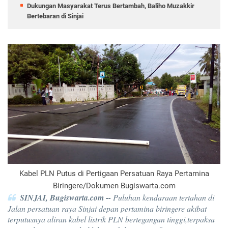
Dukungan Masyarakat Terus Bertambah, Baliho Muzakkir
Bertebaran di Sinjai
Kabel PLN Putus di Pertigaan Persatuan Raya Pertamina
Biringere/Dokumen Bugiswarta.com
SINJAI, Bugiswarta.com --
Puluhan kendaraan tertahan di
Jalan persatuan raya Sinjai depan pertamina biringere akibat
terputusnya aliran kabel listrik PLN bertegangan tinggi,terpaksa