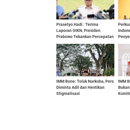
Prasetyo Hadi : Terima
Perku
Laporan OIKN, Presiden
Indon
Prabowo Tekankan Percepatan
Penye
Pembangunan IKN
Perba
IMM Bone: Tolak Narkoba, Pers
IMM B
Diminta Adil dan Hentikan
Bukan 
Stigmatisasi
Komit
Aksi 