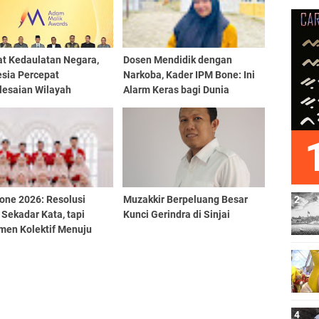
at Kedaulatan Negara,
Dosen Mendidik dengan
esia Percepat
Narkoba, Kader IPM Bone: Ini
lesaian Wilayah
Alarm Keras bagi Dunia
tasan
Pendidikan
one 2026: Resolusi
Muzakkir Berpeluang Besar
Sekadar Kata, tapi
Kunci Gerindra di Sinjai
men Kolektif Menuju
Nyata