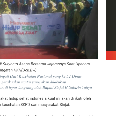
di Suryanto Asapa Bersama Jajarannya Saat Upacara
ingatan HKN(Dok.Bw)‎
ngati Hari Kesehatan Nasional yang ke 52 Dinas
 gerak jalan santai yang akan dilakukan
n di lepas langsung oleh Bupati Sinjai H.Sabirin Yahya
at hidup sehat indonesia kuat ini akan di ikuti oleh
ga kesehatan,SKPD dan masyarakat Sinjai.