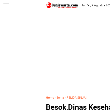
-->
Jum'at, 7 Agustus 20
Home
›
Berita
›
PEMDA SINJAI
Besok,Dinas Keseha