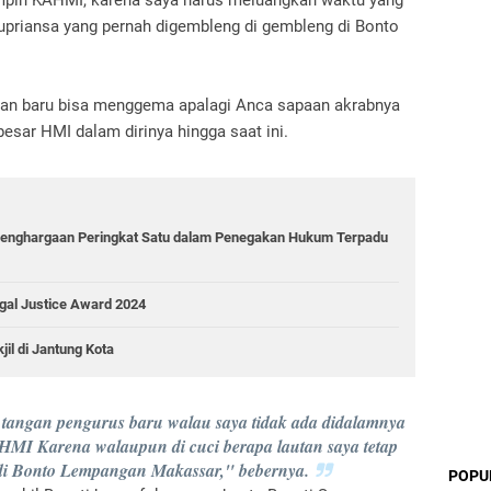
mpin KAHMI, karena saya harus meluangkan waktu yang
upriansa yang pernah digembleng di gembleng di Bonto
an baru bisa menggema apalagi Anca sapaan akrabnya
esar HMI dalam dirinya hingga saat ini.
Penghargaan Peringkat Satu dalam Penegakan Hukum Terpadu
gal Justice Award 2024
il di Jantung Kota
i tangan pengurus baru walau saya tidak ada didalamnya
HMI Karena walaupun di cuci berapa lautan saya tetap
di Bonto Lempangan Makassar," bebernya.
POPU