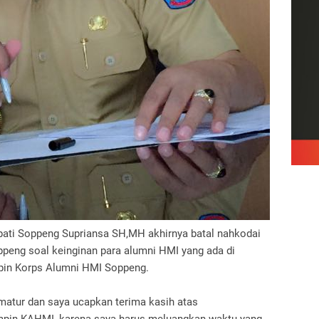
pati Soppeng Supriansa SH,MH akhirnya batal nahkodai
ppeng soal keinginan para alumni HMI yang ada di
pin Korps Alumni HMI Soppeng.
matur dan saya ucapkan terima kasih atas