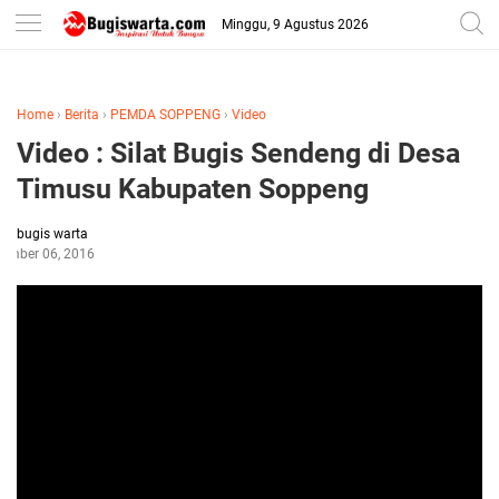
-->
Minggu, 9 Agustus 2026
Home
›
Berita
›
PEMDA SOPPENG
›
Video
Video : Silat Bugis Sendeng di Desa
Timusu Kabupaten Soppeng
bugis warta
tember 06, 2016