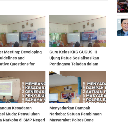
er Meeting: Developing
Guru Kelas KKG GUGUS III
uidelines and
Ujung Patue Sosialisasikan
tive Questions for
Pentingnya Teladan dalam
 6 Semester 2
Mendidik
ngun Kesadaran
Menyadarkan Dampak
asi Muda: Penyuluhan
Narkoba: Satuan Pembinaan
a Narkoba di SMP Negeri
Masyarakat Polres Bone
lue
Berupaya Melalui Sosialisasi