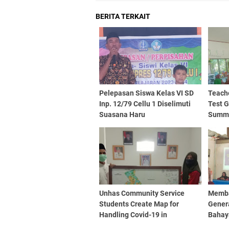
BERITA TERKAIT
Pelepasan Siswa Kelas VI SD
Teach
Inp. 12/79 Cellu 1 Diselimuti
Test G
Suasana Haru
Summa
Grade
Unhas Community Service
Memba
Students Create Map for
Gener
Handling Covid-19 in
Bahay
Je'netallasa Village
1 Sibu