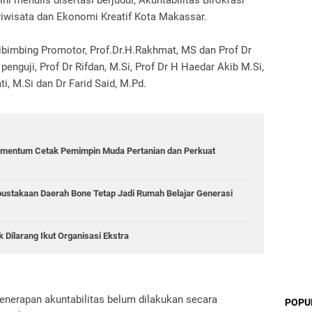
i menulis disertasi berjudul, Akuntabilitas Birokrasi
riwisata dan Ekonomi Kreatif Kota Makassar.
dibimbing Promotor, Prof.Dr.H.Rakhmat, MS dan Prof Dr
enguji, Prof Dr Rifdan, M.Si, Prof Dr H Haedar Akib M.Si,
i, M.Si dan Dr Farid Said, M.Pd.
mentum Cetak Pemimpin Muda Pertanian dan Perkuat
rpustakaan Daerah Bone Tetap Jadi Rumah Belajar Generasi
ilarang Ikut Organisasi Ekstra
penerapan akuntabilitas belum dilakukan secara
POPU