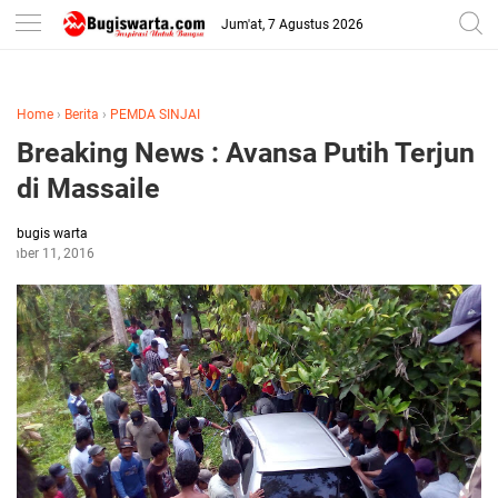
-->
Jum'at, 7 Agustus 2026
Home
›
Berita
›
PEMDA SINJAI
Breaking News : Avansa Putih Terjun
di Massaile
bugis warta
tember 11, 2016