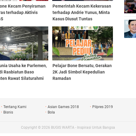
one Kecam Penyiraman
Pemerintah Kecam Kekerasan
ras terhadap Aktivis
terhadap Andrie Yunus, Minta
aS
Kasus Diusut Tuntas
unia Usaha ke Parlemen,
Pelajar Bone Bersatu, Gerakan
di Rasbiatun Baso
2K Jadi Simbol Kepedulian
sten Rawat Silaturahmi
Ramadan
 Bukber Ramadan
Tentang Kami
Asian Games 2018
Pilpres 2019
Bisnis
Bola
Copyright ©
2026
BUGIS WARTA - Inspirasi Untuk Bangsa