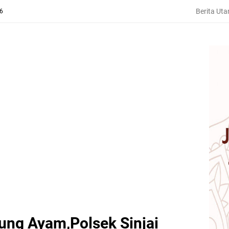
Berita Ut
26
bung Ayam,Polsek Sinjai