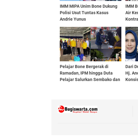
IMM MIPA Unim Bone Dukung
IMM B
Polisi Usut Tuntas Kasus
Air Ke
Andrie Yunus
Kontr
Pelajar Bone Bergerak di
Dari D
Ramadan, IPM hingga Duta
Hj. An
Pelajar Salurkan Sembako dan
Konsi
Berbagi Takjil
Lewat