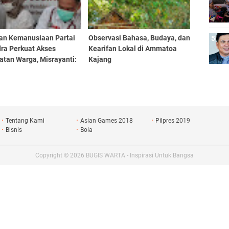
an Kemanusiaan Partai
Observasi Bahasa, Budaya, dan
dra Perkuat Akses
Kearifan Lokal di Ammatoa
atan Warga, Misrayanti:
Kajang
Selalu Dengarkan
si
Tentang Kami
Asian Games 2018
Pilpres 2019
Bisnis
Bola
Copyright ©
2026
BUGIS WARTA - Inspirasi Untuk Bangsa