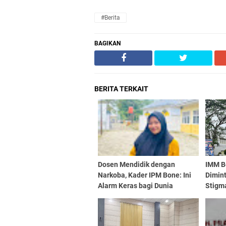
#Berita
BAGIKAN
BERITA TERKAIT
Dosen Mendidik dengan
IMM B
Narkoba, Kader IPM Bone: Ini
Dimint
Alarm Keras bagi Dunia
Stigma
Pendidikan