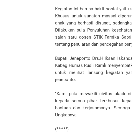
Kegiatan ini berupa bakti sosial yait
Khusus untuk sunatan massal diperu
anak yang berhasil disunat, sedangk
Dilakukan pula Penyuluhan kesehatan
salah satu dosen STIK Famika Sapri
tentang penularan dan pencegahan pen
Bupati Jeneponto Drs.H.Iksan Iskanda
Kabag Humas Rusli Ramli menyempatkan
untuk melihat lansung kegiatan y
jeneponto.
"Kami pula mewakili civitas akade
kepada semua pihak terkhusus kepad
bantuan dan kerjasamanya. Semoga ke
Ungkapnya
(******)