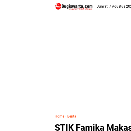
-->
Jum'at, 7 Agustus 20
Home
›
Berita
STIK Famika Maka