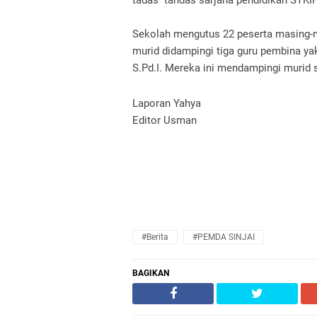
tadas tandas sarjana pendidikan STKI
Sekolah mengutus 22 peserta masing-
murid didampingi tiga guru pembina yak
S.Pd.I. Mereka ini mendampingi murid 
Laporan Yahya
Editor Usman
#Berita
#PEMDA SINJAI
BAGIKAN