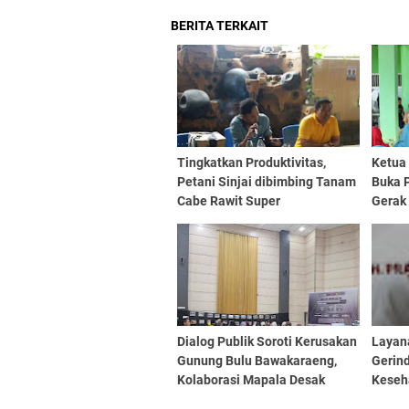
BERITA TERKAIT
Tingkatkan Produktivitas,
Ketua
Petani Sinjai dibimbing Tanam
Buka 
Cabe Rawit Super
Gerak
Dialog Publik Soroti Kerusakan
Layan
Gunung Bulu Bawakaraeng,
Gerin
Kolaborasi Mapala Desak
Keseh
Perlindungan Serius
Kami 