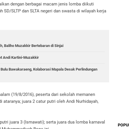
aikan dengan berbagai macam jenis lomba diikuti
h SD/SLTP dan SLTA negeri dan swasta di wilayah kerja
 Baliho Muzakkir Bertebaran di Sinjai
et Andi Kartini-Muzakkir
g Bulu Bawakaraeng, Kolaborasi Mapala Desak Perlindungan
lam (19/8/2016), peserta dari sekolah memanen
 ataranya; juara 2 catur putri oleh Andi Nurhidayah,
utri juara 3 (Ismawati); serta juara dua lomba karnaval
POPU