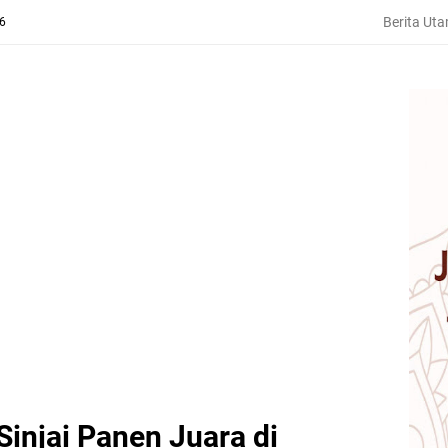
Berita Ut
26
injai Panen Juara di