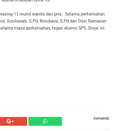
P Muhammadiyah Bone ini.
masing 11 murid wanita dan pria. Selama perkemahan
ni; Susilawati, S.Pd, Rosdiana, S.Pd dan Desi Ratnasari
selama masa perkemahan, tegas alumni SPG Sinjai ini.
Komentar