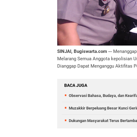
SINJAI, Bugiswarta.com --
Menanggapi 
Melarang Semua Anggota kepolisian 
Dianggap Dapat Menganggu Aktifitas Pe
BACA JUGA
Observasi Bahasa, Budaya, dan Kearif
Muzakkir Berpeluang Besar Kunci Gerin
Dukungan Masyarakat Terus Bertambah,