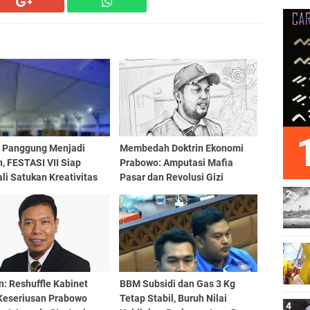
a Panggung Menjadi
Membedah Doktrin Ekonomi
, FESTASI VII Siap
Prabowo: Amputasi Mafia
i Satukan Kreativitas
Pasar dan Revolusi Gizi
iswa Tari Se-Sulselbar
Generasi Emas
n: Reshuffle Kabinet
BBM Subsidi dan Gas 3 Kg
 Keseriusan Prabowo
Tetap Stabil, Buruh Nilai