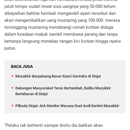
jatuh tempo sudah lewat sisa uangnya yang 50.000 belum
dibayarkan bahtiar kembali mengambil ayam tersebut dan
akan mengembalikan uang mustaring yang 100.000. merasa
tersinggung mustaring mendatangi rumah korban diduga
dalam keadaan mabuk sambil membawa parang dan tanpa
bertanya langsung menebas tangan kiri korban hingga nyaris
putus.
BACA JUGA
Muzakkir Berpeluang Besar Kunci Gerindra di Sinjai
Dukungan Masyarakat Terus Bertambah, Baliho Muzakkir
Bertebaran di Sinjai
Pilkada Sinjai: AIA Monitor Wacana Duet Andi Kartini-Muzakkir
"Pelaku tak berhenti sampai disitu dia bahkan akan