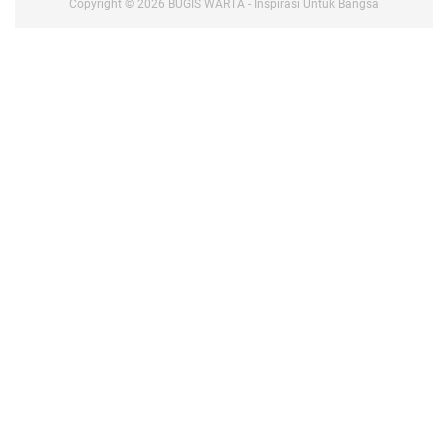
Copyright ©
2026
BUGIS WARTA - Inspirasi Untuk Bangsa