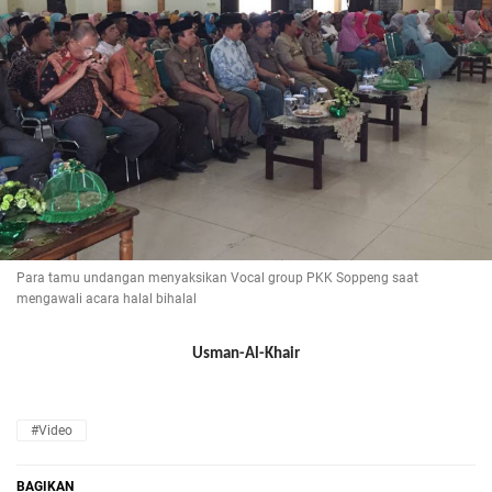
Para tamu undangan menyaksikan Vocal group PKK Soppeng saat
mengawali acara halal bihalal
Usman-Al-Khair
#Video
BAGIKAN