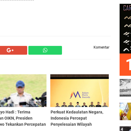
Komentar
yo Hadi : Terima
Perkuat Kedaulatan Negara,
an OIKN, Presiden
Indonesia Percepat
wo Tekankan Percepatan
Penyelesaian Wilayah
ngunan IKN
Perbatasan