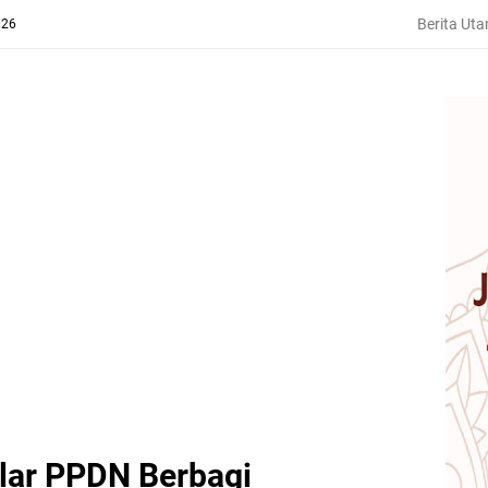
Berita Ut
026
lar PPDN Berbagi