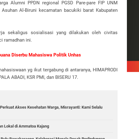
luarga Alumni PPDN regional PGSD Pare-pare FIP UNM
suhan Al-Biruni kecamatan bacukiki barat Kabupaten
a sekaligus sosialisasi yang dilakukan oleh civitas
i ramadhan ini.
buana Diserbu Mahasiswa Politik Unhas
mahasiswaan yg ikut tergabung di antaranya, HIMAPRODI
LA ABADI, KSR PMI, dan BISERU 17.
Perkuat Akses Kesehatan Warga, Misrayanti: Kami Selalu
an Lokal di Ammatoa Kajang
g Bulu Bawakaraeng, Kolaborasi Mapala Desak Perlindungan