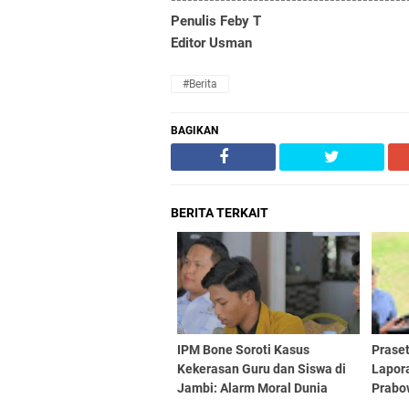
Penulis Feby T
Editor Usman
#Berita
BAGIKAN
BERITA TERKAIT
IPM Bone Soroti Kasus
Praset
Kekerasan Guru dan Siswa di
Lapor
Jambi: Alarm Moral Dunia
Prabo
Pendidikan
Pemba