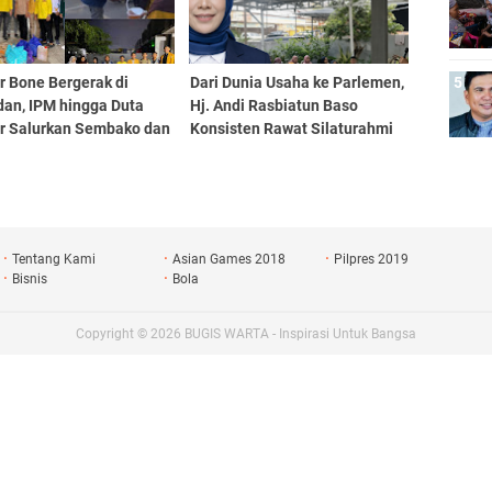
r Bone Bergerak di
Dari Dunia Usaha ke Parlemen,
an, IPM hingga Duta
Hj. Andi Rasbiatun Baso
ar Salurkan Sembako dan
Konsisten Rawat Silaturahmi
i Takjil
Lewat Bukber Ramadan
Tentang Kami
Asian Games 2018
Pilpres 2019
Bisnis
Bola
Copyright ©
2026
BUGIS WARTA - Inspirasi Untuk Bangsa