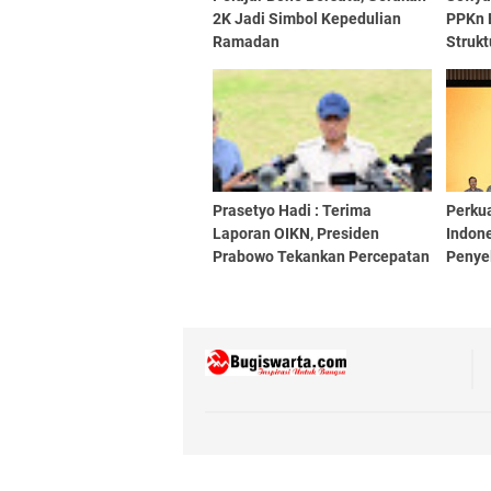
2K Jadi Simbol Kepedulian
PPKn 
Ramadan
Strukt
Demok
Prasetyo Hadi : Terima
Perku
Laporan OIKN, Presiden
Indon
Prabowo Tekankan Percepatan
Penye
Pembangunan IKN
Perba