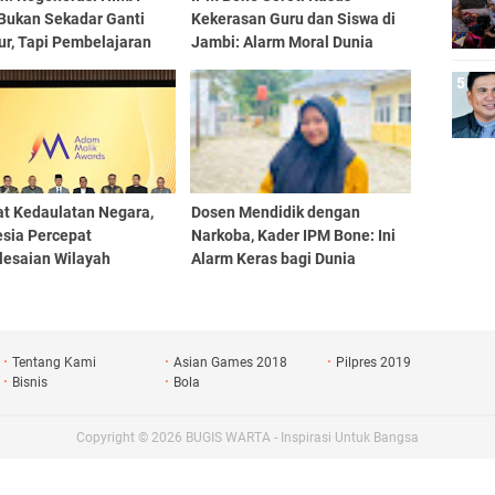
Bukan Sekadar Ganti
Kekerasan Guru dan Siswa di
ur, Tapi Pembelajaran
Jambi: Alarm Moral Dunia
rasi
Pendidikan
at Kedaulatan Negara,
Dosen Mendidik dengan
esia Percepat
Narkoba, Kader IPM Bone: Ini
lesaian Wilayah
Alarm Keras bagi Dunia
tasan
Pendidikan
Tentang Kami
Asian Games 2018
Pilpres 2019
Bisnis
Bola
Copyright ©
2026
BUGIS WARTA - Inspirasi Untuk Bangsa