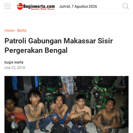
-->
Jum'at, 7 Agustus 2026
Home
›
Berita
Patroli Gabungan Makassar Sisir
Pergerakan Bengal
bugis warta
June 22, 2016