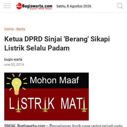
-->
Sabtu, 8 Agustus 2026
Home
›
Berita
Ketua DPRD Sinjai 'Berang' Sikapi
Listrik Selalu Padam
bugis warta
June 03, 2016
SINJAI, Bugiswarta.com -- P
emadaman listrik yang sering terjadi pada