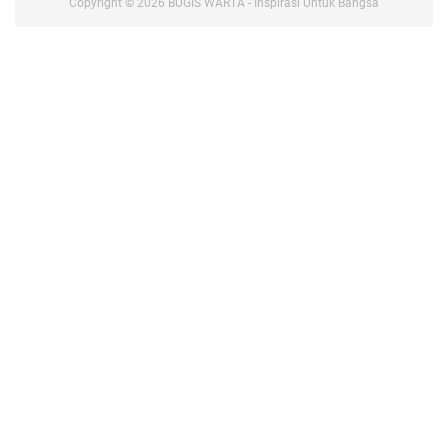
Copyright ©
2026
BUGIS WARTA - Inspirasi Untuk Bangsa