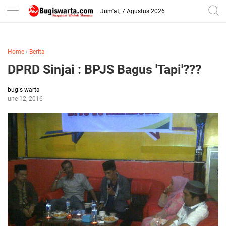
-->
Jum'at, 7 Agustus 2026
Home
›
Berita
DPRD Sinjai : BPJS Bagus 'Tapi'???
bugis warta
June 12, 2016