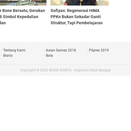
r Bone Bersatu, Gerakan
Sofiyan: Regenerasi HIMA
di Simbol Kepedulian
PPKn Bukan Sekadar Ganti
dan
Struktur, Tapi Pembelajaran
Demokrasi
Tentang Kami
Asian Games 2018
Pilpres 2019
Bisnis
Bola
Copyright ©
2026
BUGIS WARTA - Inspirasi Untuk Bangsa