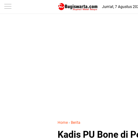
-->
Jum'at, 7 Agustus 20
Home
›
Berita
Kadis PU Bone di P