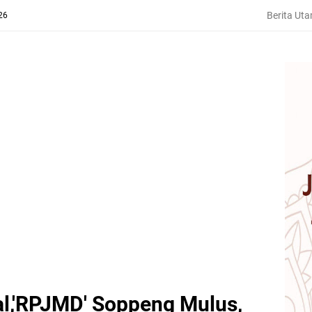
Berita Ut
26
l,'RPJMD' Soppeng Mulus,