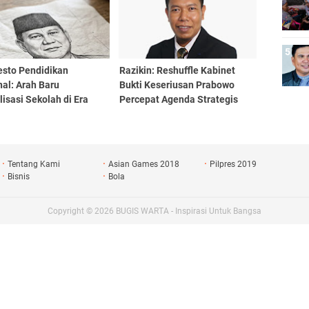
esto Pendidikan
Razikin: Reshuffle Kabinet
al: Arah Baru
Bukti Keseriusan Prabowo
lisasi Sekolah di Era
Percepat Agenda Strategis
wo Subianto
Nasional
Tentang Kami
Asian Games 2018
Pilpres 2019
Bisnis
Bola
Copyright ©
2026
BUGIS WARTA - Inspirasi Untuk Bangsa