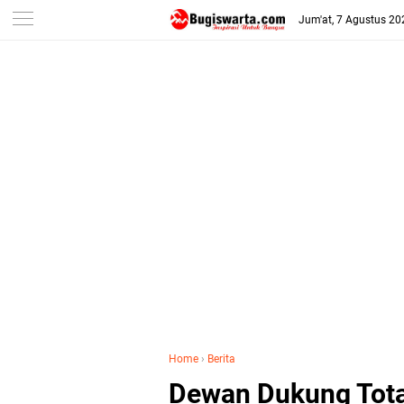
-->
Jum'at, 7 Agustus 20
Home
›
Berita
Dewan Dukung Tota