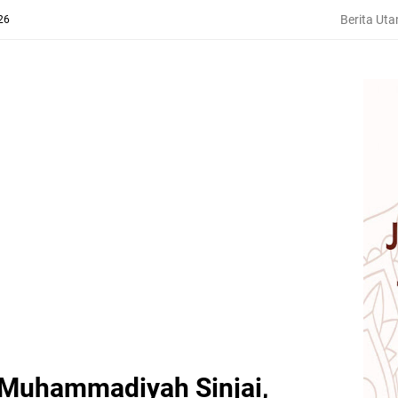
Berita Ut
26
Muhammadiyah Sinjai,