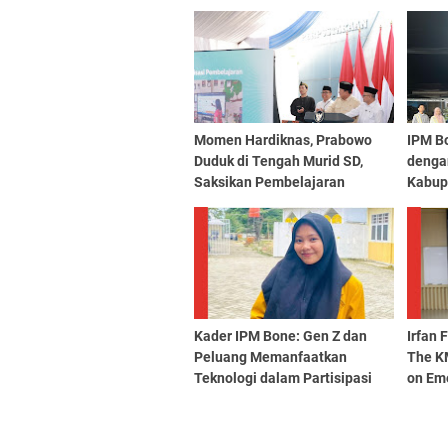
Momen Hardiknas, Prabowo
IPM B
Duduk di Tengah Murid SD,
dengan
Saksikan Pembelajaran
Kabup
dengan Smart TV dari
Pemerintah
Kader IPM Bone: Gen Z dan
Irfan 
Peluang Memanfaatkan
The K
Teknologi dalam Partisipasi
on Em
Pemerintahan