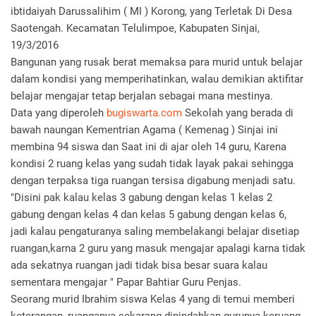
ibtidaiyah Darussalihim ( MI ) Korong, yang Terletak Di Desa
Saotengah. Kecamatan Telulimpoe, Kabupaten Sinjai,
19/3/2016
Bangunan yang rusak berat memaksa para murid untuk belajar
dalam kondisi yang memperihatinkan, walau demikian aktifitar
belajar mengajar tetap berjalan sebagai mana mestinya.
Data yang diperoleh
bugiswarta.com
Sekolah yang berada di
bawah naungan Kementrian Agama ( Kemenag ) Sinjai ini
membina 94 siswa dan Saat ini di ajar oleh 14 guru, Karena
kondisi 2 ruang kelas yang sudah tidak layak pakai sehingga
dengan terpaksa tiga ruangan tersisa digabung menjadi satu.
"Disini pak kalau kelas 3 gabung dengan kelas 1 kelas 2
gabung dengan kelas 4 dan kelas 5 gabung dengan kelas 6,
jadi kalau pengaturanya saling membelakangi belajar disetiap
ruangan,karna 2 guru yang masuk mengajar apalagi karna tidak
ada sekatnya ruangan jadi tidak bisa besar suara kalau
sementara mengajar " Papar Bahtiar Guru Penjas.
Seorang murid Ibrahim siswa Kelas 4 yang di temui memberi
keterangan, ruanganya sekarang dipindahkan gurunya keruang