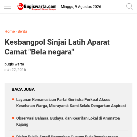
-->
Minggu, 9 Agustus 2026
Home
›
Berita
Kesbangpol Sinjai Latih Aparat
Camat "Bela negara"
bugis warta
March 22, 2016
BACA JUGA
Layanan Kemanusiaan Partai Gerindra Perkuat Akses
Kesehatan Warga, Misrayanti: Kami Selalu Dengarkan Aspirasi
Observasi Bahasa, Budaya, dan Kearifan Lokal di Ammatoa
Kajang
Dialog Publik Soroti Kerusakan Gunung Bulu Bawakaraeng,