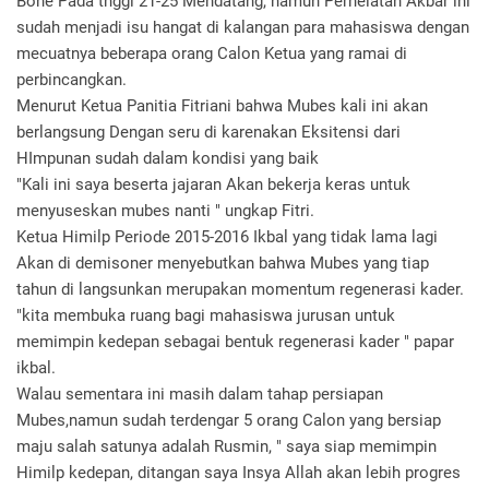
Bone Pada tnggl 21-25 Mendatang, namun Perhelatan Akbar ini
sudah menjadi isu hangat di kalangan para mahasiswa dengan
mecuatnya beberapa orang Calon Ketua yang ramai di
perbincangkan.
Menurut Ketua Panitia Fitriani bahwa Mubes kali ini akan
berlangsung Dengan seru di karenakan Eksitensi dari
HImpunan sudah dalam kondisi yang baik
"Kali ini saya beserta jajaran Akan bekerja keras untuk
menyuseskan mubes nanti " ungkap Fitri.
Ketua Himilp Periode 2015-2016 Ikbal yang tidak lama lagi
Akan di demisoner menyebutkan bahwa Mubes yang tiap
tahun di langsunkan merupakan momentum regenerasi kader.
"kita membuka ruang bagi mahasiswa jurusan untuk
memimpin kedepan sebagai bentuk regenerasi kader " papar
ikbal.
Walau sementara ini masih dalam tahap persiapan
Mubes,namun sudah terdengar 5 orang Calon yang bersiap
maju salah satunya adalah Rusmin, " saya siap memimpin
Himilp kedepan, ditangan saya Insya Allah akan lebih progres