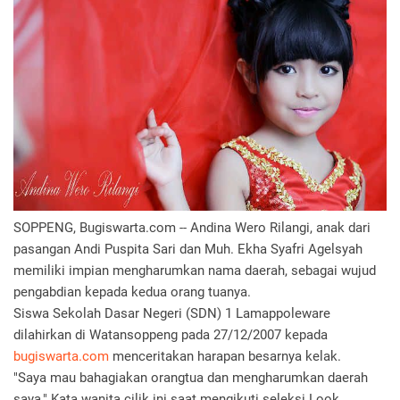
SOPPENG, Bugiswarta.com -- Andina Wero Rilangi, anak dari
pasangan Andi Puspita Sari dan Muh. Ekha Syafri Agelsyah
memiliki impian mengharumkan nama daerah, sebagai wujud
pengabdian kepada kedua orang tuanya.
Siswa Sekolah Dasar Negeri (SDN) 1 Lamappoleware
dilahirkan di Watansoppeng pada 27/12/2007 kepada
bugiswarta.com
menceritakan harapan besarnya kelak.
"Saya mau bahagiakan orangtua dan mengharumkan daerah
saya," Kata wanita cilik ini saat mengikuti seleksi Look