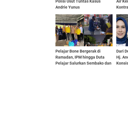
Polisi Usut Tuntas Kasus
Air Ke
Andrie Yunus
Kontr
Pelajar Bone Bergerak di
Dari D
Ramadan, IPM hingga Duta
Hj. An
Pelajar Salurkan Sembako dan
Konsi
Berbagi Takjil
Lewat