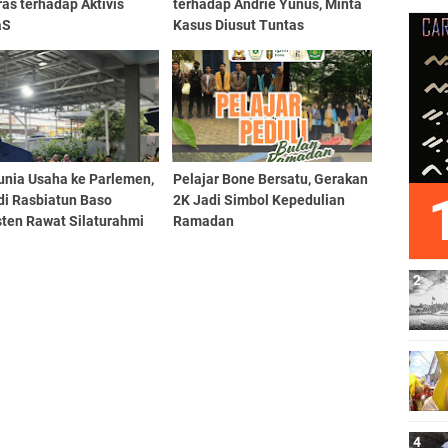
ras terhadap Aktivis
terhadap Andrie Yunus, Minta
aS
Kasus Diusut Tuntas
unia Usaha ke Parlemen,
Pelajar Bone Bersatu, Gerakan
di Rasbiatun Baso
2K Jadi Simbol Kepedulian
sten Rawat Silaturahmi
Ramadan
 Bukber Ramadan