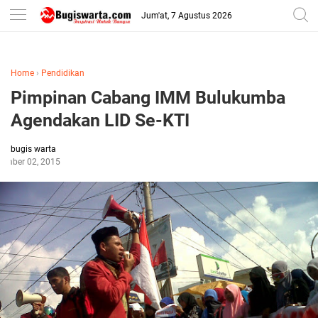
-->
Jum'at, 7 Agustus 2026
Home
›
Pendidikan
Pimpinan Cabang IMM Bulukumba
Agendakan LID Se-KTI
bugis warta
tember 02, 2015