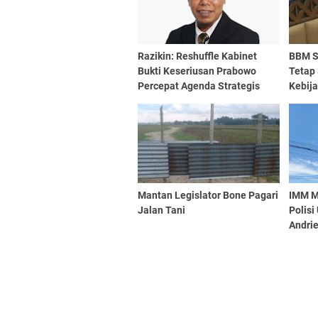
Razikin: Reshuffle Kabinet
BBM S
Bukti Keseriusan Prabowo
Tetap 
Percepat Agenda Strategis
Kebij
Nasional
Beli
Mantan Legislator Bone Pagari
IMM M
Jalan Tani
Polisi
Andri