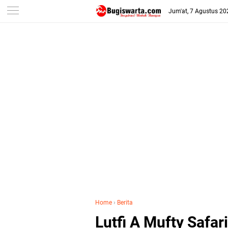
-->
Jum'at, 7 Agustus 20
Home
›
Berita
Lutfi A Mufty Safa