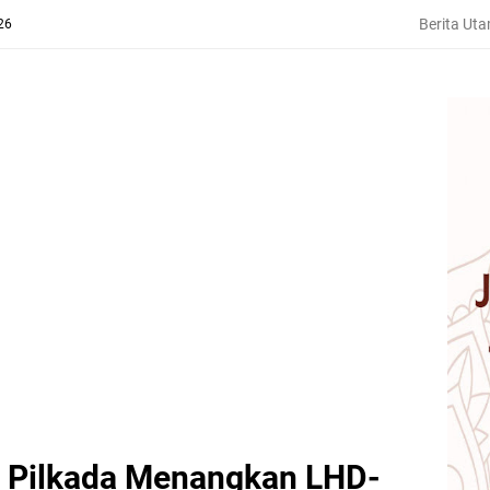
Berita Ut
26
ri Pilkada Menangkan LHD-