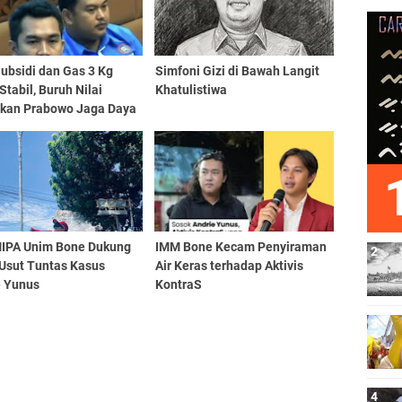
ubsidi dan Gas 3 Kg
​Simfoni Gizi di Bawah Langit
Stabil, Buruh Nilai
Khatulistiwa
akan Prabowo Jaga Daya
IPA Unim Bone Dukung
IMM Bone Kecam Penyiraman
 Usut Tuntas Kasus
Air Keras terhadap Aktivis
e Yunus
KontraS