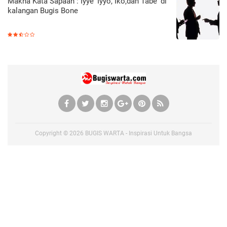
Makna Kata Sapaan : Iyye' Iyyo, Iko,dan Tabe' di
kalangan Bugis Bone
Copyright ©
2026
BUGIS WARTA - Inspirasi Untuk Bangsa