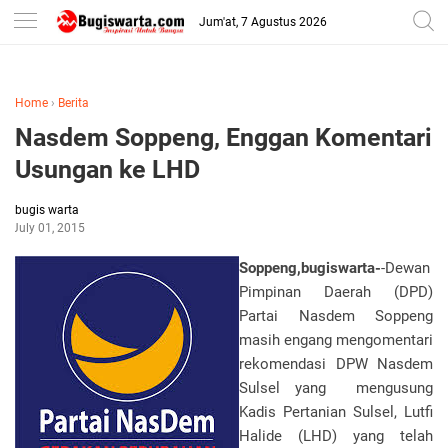
-->
Jum'at, 7 Agustus 2026
Home
›
Berita
Nasdem Soppeng, Enggan Komentari
Usungan ke LHD
bugis warta
July 01, 2015
Soppeng,bugiswarta-
-Dewan
Pimpinan Daerah (DPD)
Partai Nasdem Soppeng
masih engang mengomentari
rekomendasi DPW Nasdem
Sulsel yang mengusung
Kadis Pertanian Sulsel, Lutfi
Halide (LHD) yang telah