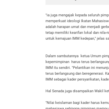
"ia juga mengajak kepada seluruh pi
memperkuat ideologi Ikatan Mahasisw
adalah harapan umat dan menjadi gerb
tetap memiliki kearifan lokal dan nila
untuk kemajuan IMM kedepan," jelas sa
Dalam sambutannya ketua Umum pimpi
kepemimpinan harus terus berlangsun
IMM itu sendiri. "Pelantikan ini menu
terus berlangsung dan beregenerasi. 
IMM sebagai kader persyarikatan, kad
Hal Senada juga disampaikan Wakil k
"Nilai keislaman bagi kader harus kemu
mahasiswa sehingga pimpinan mampu me