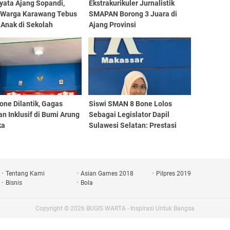
yata Ajang Sopandi,
Ekstrakurikuler Jurnalistik
 Warga Karawang Tebus
SMAPAN Borong 3 Juara di
 Anak di Sekolah
Ajang Provinsi
one Dilantik, Gagas
Siswi SMAN 8 Bone Lolos
n Inklusif di Bumi Arung
Sebagai Legislator Dapil
ka
Sulawesi Selatan: Prestasi
Wijdan Haniyyah di Parlemen
Remaja 2024
Tentang Kami
Asian Games 2018
Pilpres 2019
Bisnis
Bola
Copyright ©
2026
BUGIS WARTA - Inspirasi Untuk Bangsa