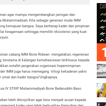
mpinan agar mampu mengembangkan jaringan dan
a Muhammadiyah, Kita sebagai generasi muda IMM
ong kemajuan bangsa. Saya berharap kader dan pimpinan
-nilai keagamaan sehingga memiliki eksistensi yang kuat
ryuni.
nan cabang IMM Bone Ridwan mengatakan, regenerasi
g, terutama di kalangan kemahasiswan terkhusus kepada
njukkan estafet pergerakan organisasi kepemimpinan
Kader IMM juga harus memegang trilogi kekaderan yakni
er umat dan kader bangsa"Ungkapnya.
etua IV STKIP Muhammadiyah Bone Badaruddin Baso
dian lebih ditonjolkan agar bisa menjadi acuan kepada
nggait kader yang lebih berkualitas.Kemudian dari