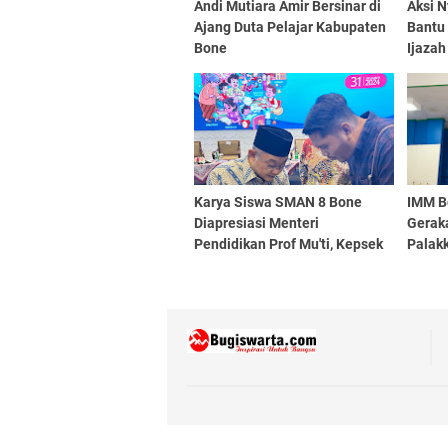
Andi Mutiara Amir Bersinar di
Aksi N
Ajang Duta Pelajar Kabupaten
Bantu
Bone
Ijazah
Karya Siswa SMAN 8 Bone
IMM B
Diapresiasi Menteri
Geraka
Pendidikan Prof Mu'ti, Kepsek
Palak
Mengaku Bersyukur