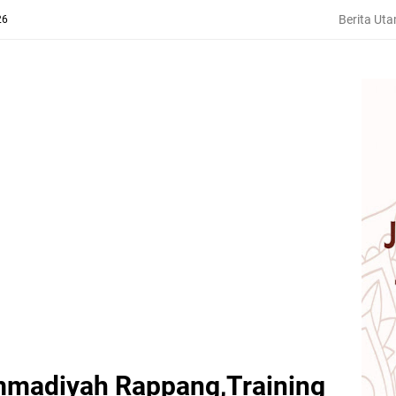
Berita Ut
26
madiyah Rappang,Training