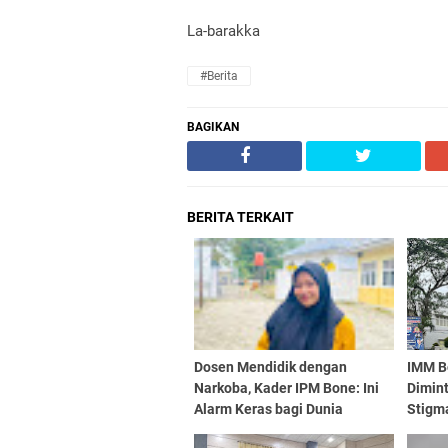
La-barakka
#Berita
BAGIKAN
BERITA TERKAIT
Dosen Mendidik dengan
IMM B
Narkoba, Kader IPM Bone: Ini
Dimint
Alarm Keras bagi Dunia
Stigma
Pendidikan