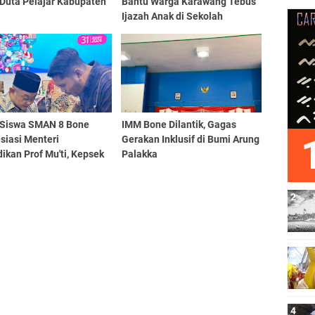
 Duta Pelajar Kabupaten
Bantu Warga Karawang Tebus
Ijazah Anak di Sekolah
 Siswa SMAN 8 Bone
IMM Bone Dilantik, Gagas
siasi Menteri
Gerakan Inklusif di Bumi Arung
ikan Prof Mu'ti, Kepsek
Palakka
ku Bersyukur