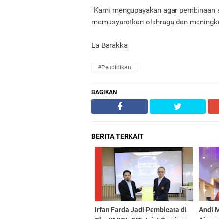
"Kami mengupayakan agar pembinaan si
memasyaratkan olahraga dan meningkat
La Barakka
#Pendidikan
BAGIKAN
BERITA TERKAIT
Irfan Farda Jadi Pembicara di
Andi M