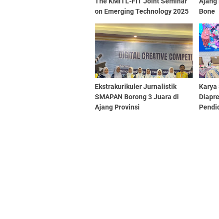
The KMITL-FIT Joint Seminar
Ajang
on Emerging Technology 2025
Bone
Ekstrakurikuler Jurnalistik
Karya
SMAPAN Borong 3 Juara di
Diapre
Ajang Provinsi
Pendid
Menga