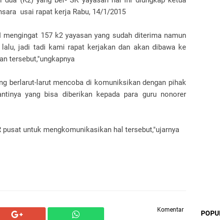
 dua (K2) yang ber- SK yayasan hal ini diungkap ketua
ara usai rapat kerja Rabu, 14/1/2015
RI mengingat 157 k2 yayasan yang sudah diterima namun
lalu, jadi tadi kami rapat kerjakan dan akan dibawa ke
n tersebut,"ungkapnya
ng berlarut-larut mencoba di komuniksikan dengan pihak
ntinya yang bisa diberikan kepada para guru nonorer
PR pusat untuk mengkomunikasikan hal tersebut,"ujarnya
Komentar
POPU