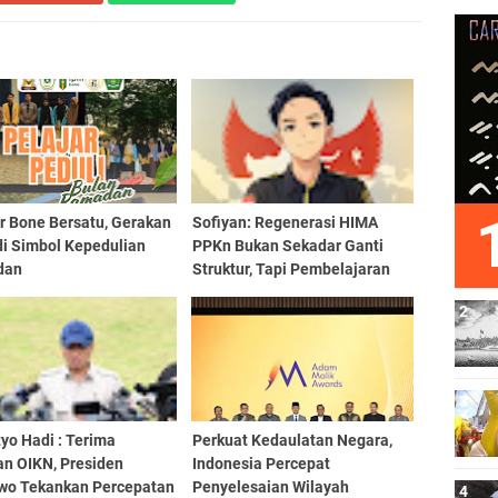
r Bone Bersatu, Gerakan
Sofiyan: Regenerasi HIMA
di Simbol Kepedulian
PPKn Bukan Sekadar Ganti
dan
Struktur, Tapi Pembelajaran
Demokrasi
yo Hadi : Terima
Perkuat Kedaulatan Negara,
an OIKN, Presiden
Indonesia Percepat
wo Tekankan Percepatan
Penyelesaian Wilayah