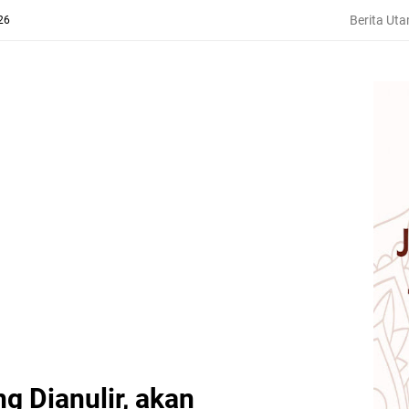
Berita Ut
26
g Dianulir, akan