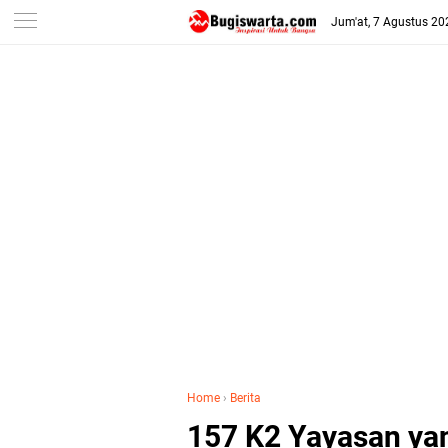
-->
Jum'at, 7 Agustus 20
Home
›
Berita
157 K2 Yayasan yan