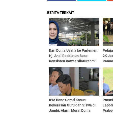
BERITA TERKAIT
Dari Dunia Usaha ke Parlemen,
Pelaja
Hj. Andi Rasbiatun Baso
2K Ja
Konsisten Rawat Silaturahmi
Rama
Lewat Bukber Ramadan
IPM Bone Soroti Kasus
Praset
Kekerasan Guru dan Siswa di
Lapor
Jambi: Alarm Moral Dunia
Prabo