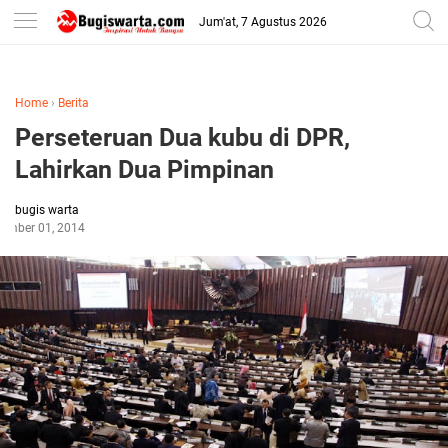
-->
Jum'at, 7 Agustus 2026
Home
›
Berita
Perseteruan Dua kubu di DPR,
Lahirkan Dua Pimpinan
bugis warta
ember 01, 2014