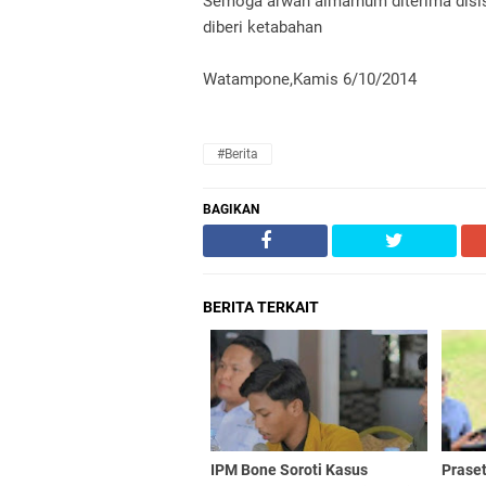
Semoga arwah almarhum diterima disis
diberi ketabahan
Watampone,Kamis 6/10/2014
#Berita
BAGIKAN
BERITA TERKAIT
IPM Bone Soroti Kasus
Praset