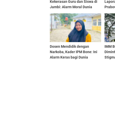
Kekerasan Guru dan Siswa di
Lapor
Jambi: Alarm Moral Dunia
Prabo
Pendidikan
Pemba
Dosen Mendidik dengan
IMM B
Narkoba, Kader IPM Bone: Ini
Dimint
Alarm Keras bagi Dunia
Stigma
Pendidikan