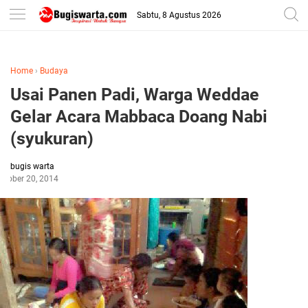
-->
Sabtu, 8 Agustus 2026
Home
›
Budaya
Usai Panen Padi, Warga Weddae
Gelar Acara Mabbaca Doang Nabi
(syukuran)
bugis warta
ctober 20, 2014