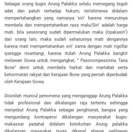
Sebagai orang bugis Arung Palakka selalu memegang teguh
adat dan patuh terhadap hukum, teristimewa didalam
mempertahangkan yang namanya 'siri' karena menurutnya
membela dan mempertahankan rasa malu/Siri' adalah harga
mati. bila seseorang sudah dipermalukan maka (ripakasiri')
dari orang lain, maka sudah seharusnya mati dengannya
karena mati mempertahankan siri' sama dengan mati rigollai
iyaregga risantangi, karena itulah Arung Palakka bangkit
melawan Gowa untuk mengangkat, " Pasorompessinna Tana
Bone" demi untuk membela harkat dan martabat serta
kehormatan rakyat dan kerajaan Bone yang pernah diperbudak
oleh Kerajaan Gowa.
Disinilah muncul penomena yang menganggap Arung Palakka
tidak profesional dan dikalangan raja tertentu sehingga
menyebut Arung Palakka sebagai penghianat, bangsa yang
mengundang kontrapersi dikalangan masyarakat bugis-
makassar padahal didalam ketokohan Arung palakka
dikalangan mayarakat bugis dikenal ebagai pahlawan