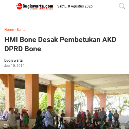
-->
Sabtu, 8 Agustus 2026
Home
›
Berita
HMI Bone Desak Pembetukan AKD
DPRD Bone
bugis warta
ctober 10, 2014