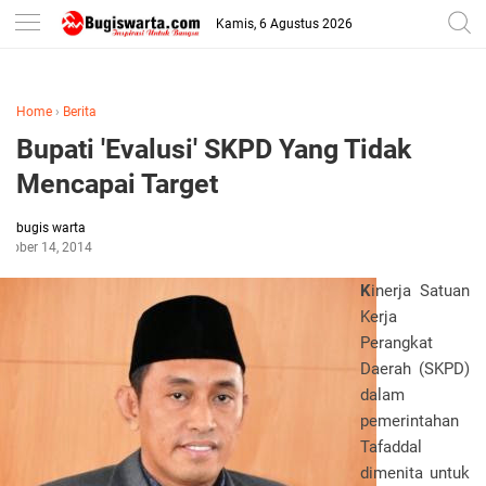
-->
Kamis, 6 Agustus 2026
Home
›
Berita
Bupati 'Evalusi' SKPD Yang Tidak
Mencapai Target
bugis warta
ctober 14, 2014
K
inerja Satuan
Kerja
Perangkat
Daerah (SKPD)
dalam
pemerintahan
Tafaddal
dimenita untuk