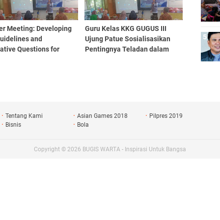
er Meeting: Developing
Guru Kelas KKG GUGUS III
uidelines and
Ujung Patue Sosialisasikan
tive Questions for
Pentingnya Teladan dalam
 6 Semester 2
Mendidik
Tentang Kami
Asian Games 2018
Pilpres 2019
Bisnis
Bola
Copyright ©
2026
BUGIS WARTA - Inspirasi Untuk Bangsa