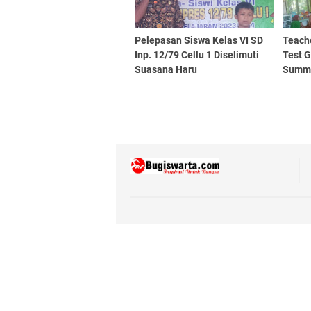
Pelepasan Siswa Kelas VI SD
Teach
Inp. 12/79 Cellu 1 Diselimuti
Test G
Suasana Haru
Summa
Grade